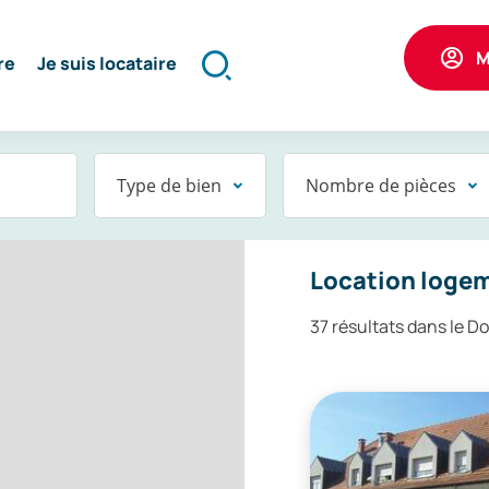
M
re
Je suis locataire
Formulaire
de
recherche
Type de bien
Nombre de pièces
une
Location logem
37 résultats dans le D