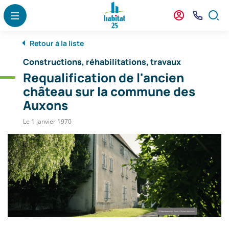
Menu
Contenu
Recherche
Panneau de gestion des cookies
Menu
Mon
Nous
Formu
agence
Contact
de
Retour à la liste
reche
Constructions, réhabilitations, travaux
Requalification de l'ancien
château sur la commune des
Auxons
Le 1 janvier 1970