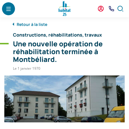
Menu
Contenu
Recherche
Panneau de gestion des cookies
Menu
Mon
Nous
Formu
agence
Contact
de
Retour à la liste
reche
Constructions, réhabilitations, travaux
Une nouvelle opération de
réhabilitation terminée à
Montbéliard.
Le 1 janvier 1970