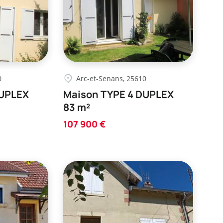
0
Arc-et-Senans, 25610
DUPLEX
Maison TYPE 4 DUPLEX
83 m²
107 900 €