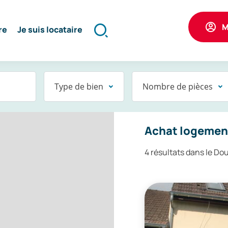
M
re
Je suis locataire
Formulaire
de
recherche
Type de bien
Nombre de pièces
une
Achat logement
4 résultats dans le Do