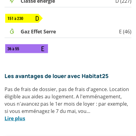
Classe énergie
D (227)
Gaz Effet Serre
E (46)
Les avantages de louer avec Habitat25
Pas de frais de dossier, pas de frais d'agence. Location
éligible aux aides au logement. A l'emménagement,
vous n'avancez pas le 1er mois de loyer : par exemple,
si vous emménagez le 7 du mai, vou…
(Les
Lire plus
avantages
de