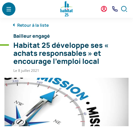
Menu
Contenu
Recherche
Panneau de gestion des cookies
Menu
Mon
Nous
Formu
agence
Contact
de
Retour à la liste
reche
Bailleur engagé
Habitat 25 développe ses «
achats responsables » et
encourage l’emploi local
Le 8 juillet 2021