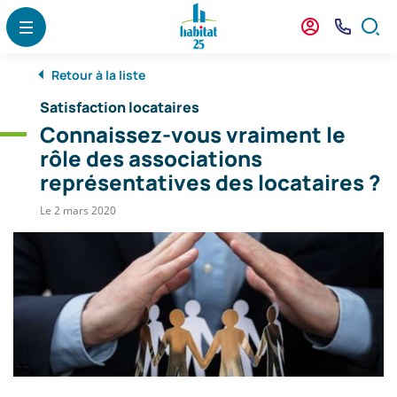
Menu
Contenu
Recherche
Panneau de gestion des cookies
Menu
Mon
Nous
Formu
agence
Contact
de
Retour à la liste
reche
Satisfaction locataires
Connaissez-vous vraiment le
rôle des associations
représentatives des locataires ?
Le 2 mars 2020