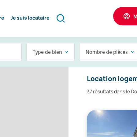
M
re
Je suis locataire
Formulaire
de
recherche
Type de bien
Nombre de pièces
une
Location logem
37 résultats dans le D