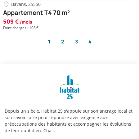
Bavans, 25550
Appartement T4 70 m²
509 €
/mois
Dont charges : 108 €
1
2
3
4
Habitat
25
|
Infos
Depuis un siècle, Habitat 25 s'appuie sur son ancrage local et
pratiques
son savoir-faire pour répondre avec exigence aux
préoccupations des habitants et accompagner les évolutions
de leur quotidien. Cha…