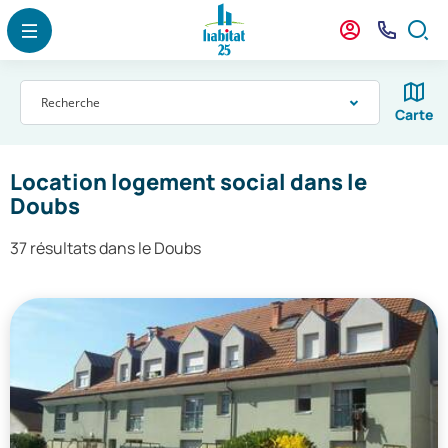
Menu
Contenu
Recherche
Panneau de gestion des cookies
Menu
Mon
Nous
Formu
agence
Contact
de
Résultats
reche
Recherche
Carte
Location logement social dans le
Doubs
37 résultats dans le Doubs